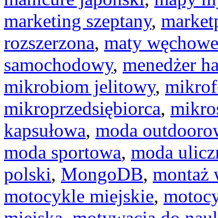
marketing szeptany
,
market
rozszerzona
,
maty węchow
samochodowy
,
menedżer ha
mikrobiom jelitowy
,
mikro
mikroprzedsiębiorca
,
mikro
kapsułowa
,
moda outdooro
moda sportowa
,
moda ulicz
polski
,
MongoDB
,
montaż 
motocykle miejskie
,
motocy
miejska
,
motywacja do nau