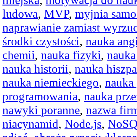
ludowa
,
MVP
,
myjnia sam
naprawianie zamiast wyrzu
środki czystości
,
nauka ang
chemii
,
nauka fizyki
,
nauka
nauka historii
,
nauka hiszp
nauka niemieckiego
,
nauka 
programowania
,
nauka prz
nawyki poranne
,
nazwa fir
niacynamid
,
Node.js
,
NoS