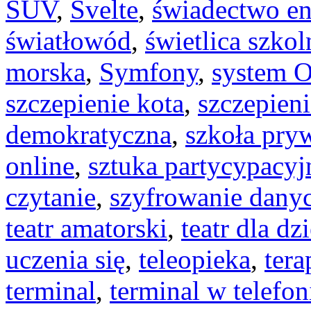
SUV
,
Svelte
,
świadectwo en
światłowód
,
świetlica szkol
morska
,
Symfony
,
system 
szczepienie kota
,
szczepieni
demokratyczna
,
szkoła pry
online
,
sztuka partycypacyj
czytanie
,
szyfrowanie dany
teatr amatorski
,
teatr dla dzi
uczenia się
,
teleopieka
,
tera
terminal
,
terminal w telefon