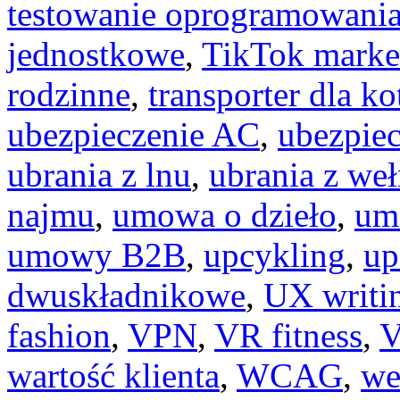
testowanie oprogramowani
jednostkowe
,
TikTok marke
rodzinne
,
transporter dla ko
ubezpieczenie AC
,
ubezpie
ubrania z lnu
,
ubrania z we
najmu
,
umowa o dzieło
,
um
umowy B2B
,
upcykling
,
up
dwuskładnikowe
,
UX writi
fashion
,
VPN
,
VR fitness
,
V
wartość klienta
,
WCAG
,
we