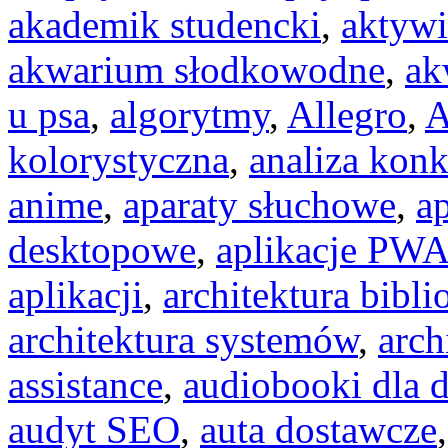
akademik studencki
,
aktywi
akwarium słodkowodne
,
ak
u psa
,
algorytmy
,
Allegro
,
A
kolorystyczna
,
analiza konk
anime
,
aparaty słuchowe
,
ap
desktopowe
,
aplikacje PW
aplikacji
,
architektura bibli
architektura systemów
,
arch
assistance
,
audiobooki dla d
audyt SEO
,
auta dostawcze