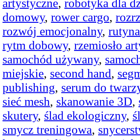
artystyczne
,
robotyka dla dz
domowy
,
rower cargo
,
rozr
rozwój emocjonalny
,
rutyn
rytm dobowy
,
rzemiosło ar
samochód używany
,
samoch
miejskie
,
second hand
,
segm
publishing
,
serum do twarz
sieć mesh
,
skanowanie 3D
,
skutery
,
ślad ekologiczny
,
ś
smycz treningowa
,
snycers