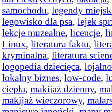
samochodu
,
legendy miejsk
legowisko dla psa
,
lejek sp
lekcje muzealne
,
licencje
,
l
Linux
,
literatura faktu
,
liter
kryminalna
,
literatura scien
logopedia dziecięca
,
lojaln
lokalny biznes
,
low-code
,
l
ciepła
,
makijaż dzienny
,
mak
makijaż wieczorowy
,
malar
manicure japoński
,
mapy my