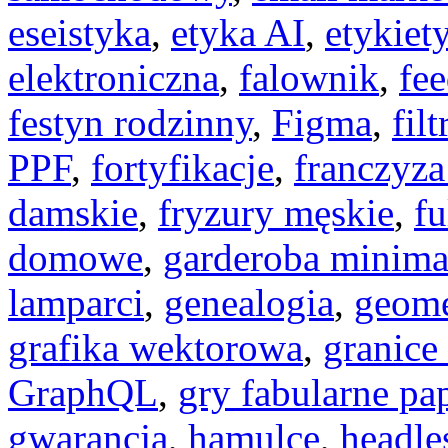
eseistyka
,
etyka AI
,
etykiet
elektroniczna
,
falownik
,
fe
festyn rodzinny
,
Figma
,
fil
PPF
,
fortyfikacje
,
franczyza
damskie
,
fryzury męskie
,
fu
domowe
,
garderoba minima
lamparci
,
genealogia
,
geome
grafika wektorowa
,
granice
GraphQL
,
gry fabularne pa
gwarancja
,
hamulce
,
headl