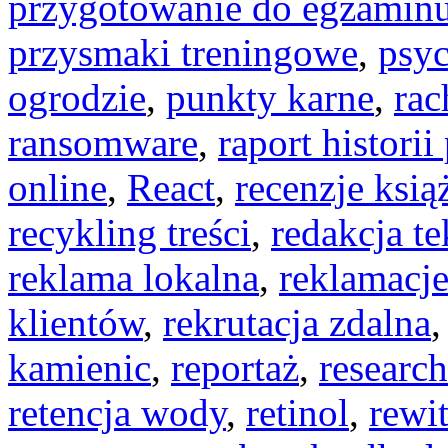
przygotowanie do egzamin
przysmaki treningowe
,
psyc
ogrodzie
,
punkty karne
,
rac
ransomware
,
raport historii
online
,
React
,
recenzje ksią
recykling treści
,
redakcja te
reklama lokalna
,
reklamacj
klientów
,
rekrutacja zdalna
kamienic
,
reportaż
,
researc
retencja wody
,
retinol
,
rewi