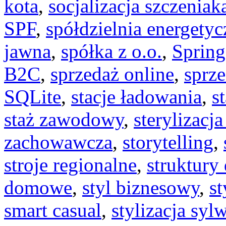
kota
,
socjalizacja szczeniak
SPF
,
spółdzielnia energetyc
jawna
,
spółka z o.o.
,
Spring
B2C
,
sprzedaż online
,
sprze
SQLite
,
stacje ładowania
,
s
staż zawodowy
,
sterylizacja
zachowawcza
,
storytelling
,
stroje regionalne
,
struktury
domowe
,
styl biznesowy
,
st
smart casual
,
stylizacja syl