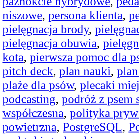
paznokcie hybrydowe
,
peda
niszowe
,
persona klienta
,
pe
pielęgnacja brody
,
pielęgna
pielęgnacja obuwia
,
pielęgn
kota
,
pierwsza pomoc dla p
pitch deck
,
plan nauki
,
plan
plaże dla psów
,
plecaki mie
podcasting
,
podróż z psem
współczesna
,
polityka pryw
powietrzna
,
PostgreSQL
,
P