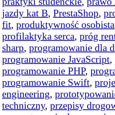
praktyki studenckie
,
prawo
jazdy kat B
,
PrestaShop
,
pr
fit
,
produktywność osobista
profilaktyka serca
,
próg ren
sharp
,
programowanie dla d
programowanie JavaScript
,
programowanie PHP
,
progr
programowanie Swift
,
proj
engineering
,
prototypowani
techniczny
,
przepisy drogo