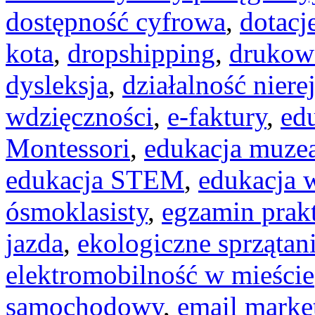
dostępność cyfrowa
,
dotacj
kota
,
dropshipping
,
drukow
dysleksja
,
działalność niere
wdzięczności
,
e-faktury
,
edu
Montessori
,
edukacja muze
edukacja STEM
,
edukacja 
ósmoklasisty
,
egzamin prak
jazda
,
ekologiczne sprzątan
elektromobilność w mieście
samochodowy
,
email marke