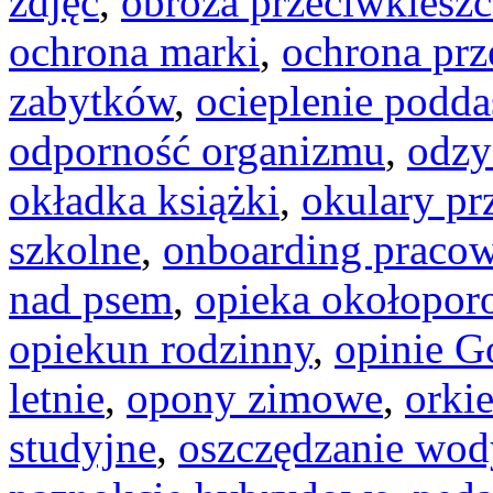
zdjęć
,
obroża przeciwklesz
ochrona marki
,
ochrona prz
zabytków
,
ocieplenie podda
odporność organizmu
,
odzy
okładka książki
,
okulary pr
szkolne
,
onboarding praco
nad psem
,
opieka okołopo
opiekun rodzinny
,
opinie G
letnie
,
opony zimowe
,
orkie
studyjne
,
oszczędzanie wod