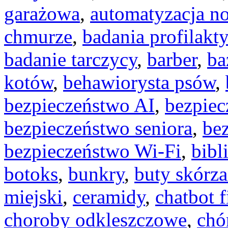
garażowa
,
automatyzacja n
chmurze
,
badania profilakt
badanie tarczycy
,
barber
,
ba
kotów
,
behawiorysta psów
,
bezpieczeństwo AI
,
bezpiec
bezpieczeństwo seniora
,
be
bezpieczeństwo Wi-Fi
,
bibl
botoks
,
bunkry
,
buty skórz
miejski
,
ceramidy
,
chatbot 
choroby odkleszczowe
,
chó