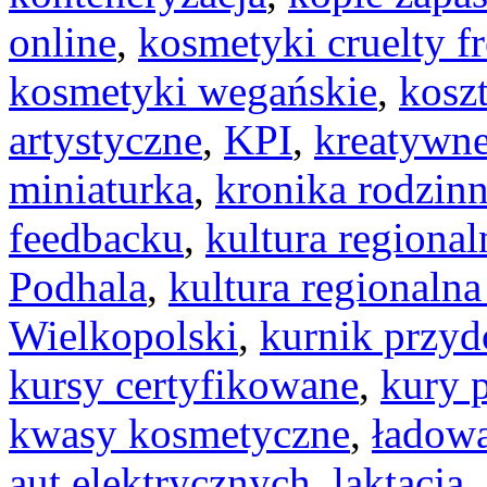
online
,
kosmetyki cruelty fr
kosmetyki wegańskie
,
koszt
artystyczne
,
KPI
,
kreatywne
miniaturka
,
kronika rodzin
feedbacku
,
kultura regiona
Podhala
,
kultura regionaln
Wielkopolski
,
kurnik przy
kursy certyfikowane
,
kury 
kwasy kosmetyczne
,
ładow
aut elektrycznych
,
laktacja
,