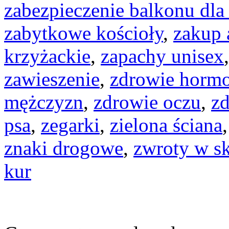
zabezpieczenie balkonu dla
zabytkowe kościoły
,
zakup 
krzyżackie
,
zapachy unisex
zawieszenie
,
zdrowie horm
mężczyzn
,
zdrowie oczu
,
zd
psa
,
zegarki
,
zielona ściana
znaki drogowe
,
zwroty w sk
kur