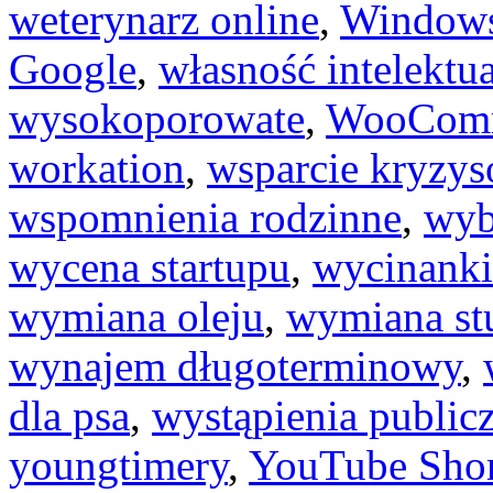
weterynarz online
,
Windows
Google
,
własność intelektu
wysokoporowate
,
WooCom
workation
,
wsparcie kryzy
wspomnienia rodzinne
,
wyb
wycena startupu
,
wycinanki
wymiana oleju
,
wymiana st
wynajem długoterminowy
,
dla psa
,
wystąpienia public
youngtimery
,
YouTube Shor