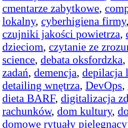
cmentarze zabytkowe
,
comp
lokalny
,
cyberhigiena firmy
czujniki jakości powietrza
,
dzieciom
,
czytanie ze zroz
science
,
debata oksfordzka
zadań
,
demencja
,
depilacja
detailing wnętrza
,
DevOps
,
dieta BARF
,
digitalizacja z
rachunków
,
dom kultury
,
do
domowe rytuały pielęgnacy