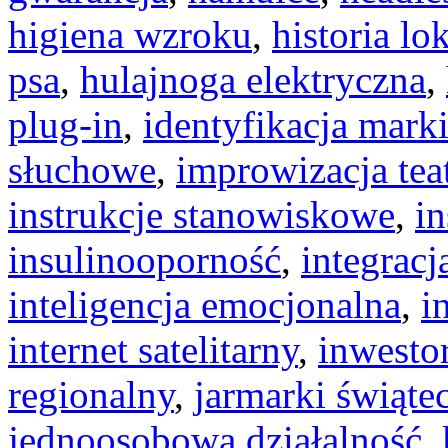
higiena wzroku
,
historia lo
psa
,
hulajnoga elektryczna
,
plug-in
,
identyfikacja mark
słuchowe
,
improwizacja tea
instrukcje stanowiskowe
,
i
insulinooporność
,
integracj
inteligencja emocjonalna
,
i
internet satelitarny
,
inwestor
regionalny
,
jarmarki świąte
jednoosobowa działalność
,