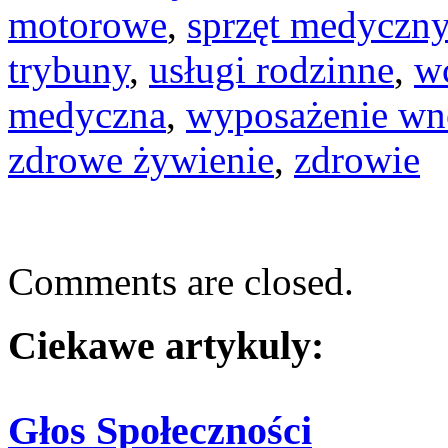
motorowe
,
sprzęt medyczny
trybuny
,
usługi rodzinne
,
w
medyczna
,
wyposażenie wn
zdrowe żywienie
,
zdrowie
Comments are closed.
Ciekawe artykuly:
Głos Społeczności