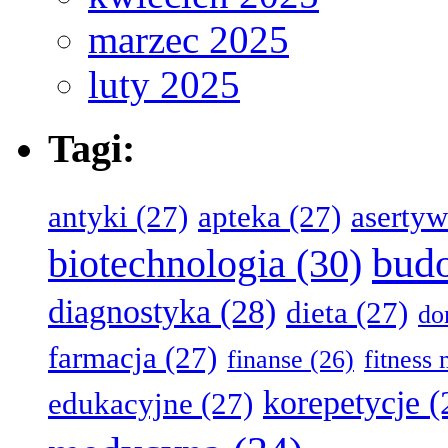
marzec 2025
luty 2025
Tagi:
antyki
(27)
apteka
(27)
aserty
bud
biotechnologia
(30)
diagnostyka
(28)
dieta
(27)
d
farmacja
(27)
finanse
(26)
fitness
korepetycje
(
edukacyjne
(27)