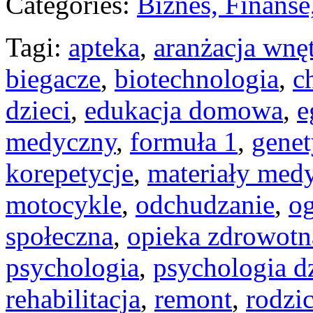
Categories:
Biznes, Finans
Tagi:
apteka
,
aranżacja wnę
biegacze
,
biotechnologia
,
c
dzieci
,
edukacja domowa
,
e
medyczny
,
formuła 1
,
gene
korepetycje
,
materiały med
motocykle
,
odchudzanie
,
o
społeczna
,
opieka zdrowotn
psychologia
,
psychologia d
rehabilitacja
,
remont
,
rodzi