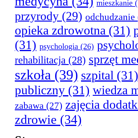
medycyna
(34)
mieszkanie
(
przyrody
(29)
odchudzanie
opieka zdrowotna
(31)
(31)
psychol
psychologia
(26)
sprzęt m
rehabilitacja
(28)
szkoła
(39)
szpital
(31
publiczny
(31)
wiedza 
zajęcia dodat
zabawa
(27)
zdrowie
(34)